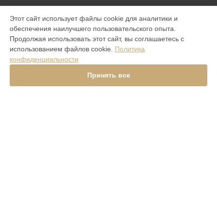
МОДЕЛИ
Этот сайт использует файлы cookie для аналитики и
обеспечения наилучшего пользовательского опыта.
Aster P Ti
Продолжая использовать этот сайт, вы соглашаетесь с
ASTER P ROCOCO
использованием файлов cookie.
Политика
ASTER P BAROQUE
конфиденциальности
ASTER P GOTHIC
SIGNATURE V
Принять все
Signature Touch Pure Navy Alligator
Signature S Design Clous De Paris
Constellation V Gemstone Liquorice
Versace Unique Black Star
Aster Python Beige
Signature S Design Rock
Signature Touch Pure Jet
METAVERTU
СТРАНИЦЫ
Гарантия
Доставка
Контакты