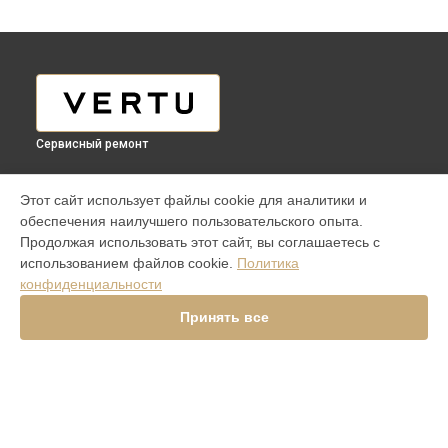
Сервисный ремонт
МОДЕЛИ
Этот сайт использует файлы cookie для аналитики и
обеспечения наилучшего пользовательского опыта.
iVERTU 5G
Продолжая использовать этот сайт, вы соглашаетесь с
ASTER P ROCOCO
использованием файлов cookie.
Политика
ASTER P BAROQUE
конфиденциальности
ASTER P GOTHIC
SIGNATURE V
Принять все
Signature Touch Pure Navy Alligator
Signature S Design Clous De Paris
Constellation V Gemstone Liquorice
Versace Unique Black Star
Aster Python Beige
Signature S Design Rock